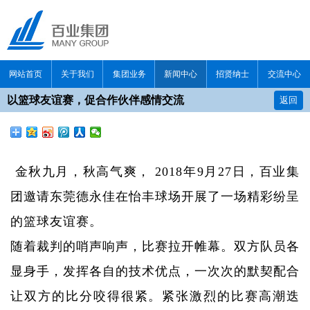
网站首页
关于我们
集团业务
新闻中心
招贤纳士
交流中心
以篮球友谊赛，促合作伙伴感情交流
返回
金秋九月，秋高气爽， 2018年9月27日，百业集
团邀请东莞德永佳在怡丰球场开展了一场精彩纷呈
的篮球友谊赛。
随着裁判的哨声响声，比赛拉开帷幕。双方队员各
显身手，发挥各自的技术优点，一次次的默契配合
让双方的比分咬得很紧。紧张激烈的比赛高潮迭